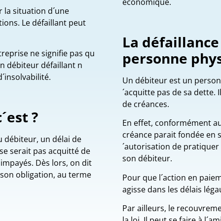
économique.
r la situation d´une
ions. Le défaillant peut
La défaillance
reprise ne signifie pas qu
personne phy
 débiteur défaillant n
insolvabilité.
Un débiteur est un person
´acquitte pas de sa dette.
de créances.
´est ?
En effet, conformément au
créance parait fondée en so
 débiteur, un délai de
´autorisation de pratiquer
se serait pas acquitté de
son débiteur.
 impayés. Dès lors, on dit
é son obligation, au terme
Pour que l´action en paiem
agisse dans les délais léga
Par ailleurs, le recouvrem
la loi. Il peut se faire à l