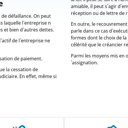
e
amiable, il peut s´agir d´
réception ou de lettre de 
 de défaillance. On peut
s laquelle l´entreprise n
En outre, le recouvrement 
s et bien d´autres dettes.
parle dans ce cas d´exécu
formes dont le choix de l
actif de l´entreprise ne
célérité que le créancier r
Parmi les moyens mis en oeu
essation de paiement.
´assignation.
que la cessation de
diciaire. En effet, même si