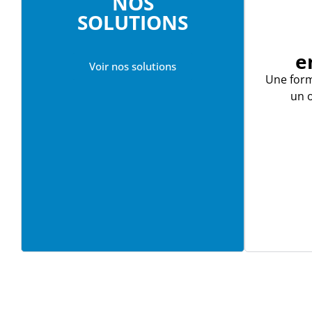
NOS
SOLUTIONS
e
Voir nos solutions
Une for
un o