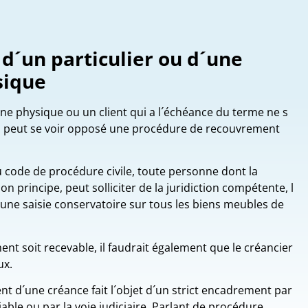
 d´un particulier ou d´une
sique
ne physique ou un client qui a l´échéance du terme ne s
 Il peut se voir opposé une procédure de recouvrement
 code de procédure civile, toute personne dont la
n principe, peut solliciter de la juridiction compétente, l
 une saisie conservatoire sur tous les biens meubles de
ent soit recevable, il faudrait également que le créancier
ux.
ent d´une créance fait l´objet d´un strict encadrement par
´amiable ou par la voie judiciaire. Parlant de procédure