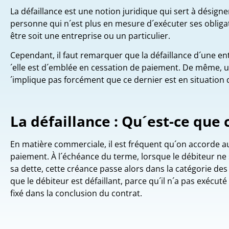
La défaillance est une notion juridique qui sert à désigne
personne qui n´est plus en mesure d´exécuter ses obligat
être soit une entreprise ou un particulier.
Cependant, il faut remarquer que la défaillance d´une ent
´elle est d´emblée en cessation de paiement. De même, un
´implique pas forcément que ce dernier est en situation d´
La défaillance : Qu´est-ce que c
En matière commerciale, il est fréquent qu´on accorde au
paiement. À l´échéance du terme, lorsque le débiteur ne 
sa dette, cette créance passe alors dans la catégorie des
que le débiteur est défaillant, parce qu´il n´a pas exécut
fixé dans la conclusion du contrat.