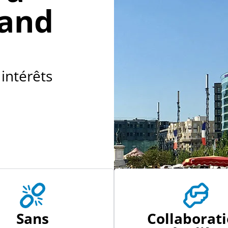
rand
 intérêts
Sans
Collaborat