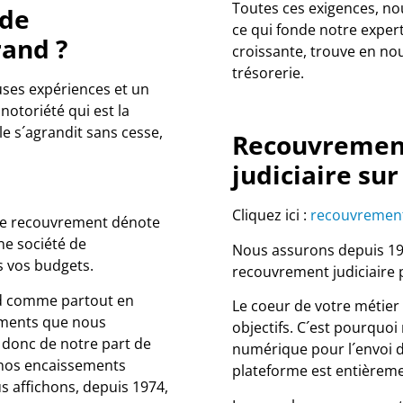
Toutes ces exigences, nou
 de
ce qui fonde notre experti
and ?
croissante, trouve en nou
trésorerie.
ses expériences et un
 notoriété qui est la
le s´agrandit sans cesse,
Recouvrement
judiciaire su
Cliquez ici :
recouvrement
 de recouvrement dénote
ne société de
Nous assurons depuis 19
s vos budgets.
recouvrement judiciaire p
d comme partout en
Le coeur de votre métier 
ements que nous
objectifs. C´est pourquo
 donc de notre part de
numérique pour l´envoi d
 nos encaissements
plateforme est entièremen
s affichons, depuis 1974,