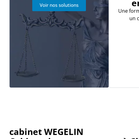
e
Voir nos solutions
Une for
un o
cabinet WEGELIN