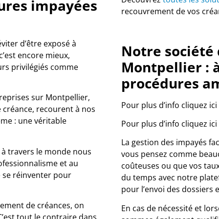
tures impayées
recouvrement de vos créa
éviter d’être exposé à
Notre société
 c’est encore mieux,
Montpellier : 
urs privilégiés comme
procédures am
reprises sur Montpellier,
Pour plus d’info cliquez ici
 créance, recourent à nos
ême : une véritable
Pour plus d’info cliquez ici
La gestion des impayés fac
s à travers le monde nous
vous pensez comme beauco
ofessionnalisme et au
coûteuses ou que vos taux
e se réinventer pour
du temps avec notre plate
pour l’envoi des dossiers e
vrement de créances, on
En cas de nécessité et lor
’est tout le contraire dans