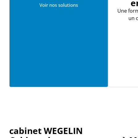
e
Voir nos solutions
Une for
un o
cabinet WEGELIN