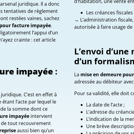
d’habitation, une vente ent
arsenal juridique. Il a donc
os tentatives de règlement
Les créances fiscales
sont restées vaines, sachez
→ L’administration fiscal
pour facture impayée
.
autorisée à faire usage de
ligatoirement l’appui d’un
’ayez crainte : cet article
L’envoi d’une 
d’un formalis
ture impayée
:
La
mise en demeure
pour
adressée au débiteur avec
Pour sa validité, elle doit 
uridique. C’est en effet à
 étant l’acte par lequel le
La date de l’acte ;
t de la somme dont ce
L’adresse du créancie
ture impayée
intervient
L’indication de la me
 de tout recouvrement
Une brève description
reprise
aussi bien qu’un
La précision de vos r