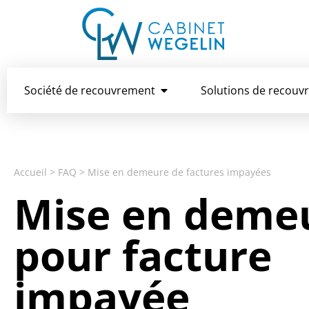
Société de recouvrement
Solutions de recouv
Accueil
>
FAQ
>
Mise en demeure de factures impayées
Mise en deme
pour facture
impayée