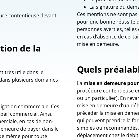
La signature du dem
Ces mentions ne sont pas a
dure contentieuse devant
pour une bonne réussite d
personnes averties, telles 
en cas d’absence de certai
mise en demeure.
ion de la
Quels préalab
 très utile dans le
e dans plusieurs domaines
La
mise en demeure pour
procédure contentieuse en
ou un particulier). En reva
mise en demeure d’un débi
bligation commerciale. Ces
précéder la mise en demeur
bail commercial. Ainsi,
qui peuvent prendre la fo
erciale, en cas de non-
simples ou recommandés, 
demeure de payer dans le
déplacement chez le débite
t de même pour toute