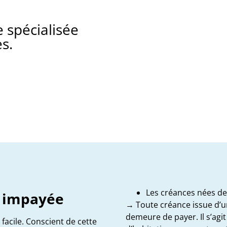
 spécialisée
s.
Les créances nées des
e impayée
→ Toute créance issue d’un 
demeure de payer. Il s’ag
acile. Conscient de cette