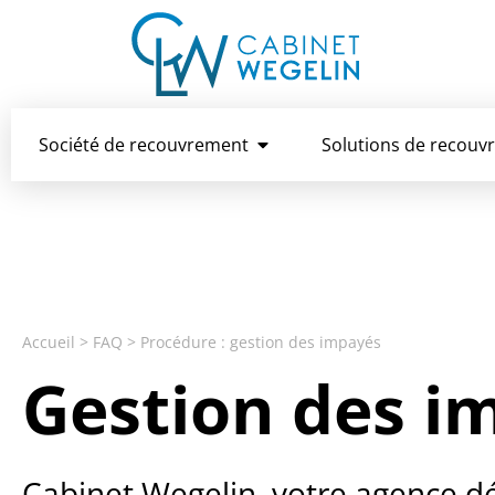
Société de recouvrement
Solutions de recouv
Accueil
>
FAQ
>
Procédure : gestion des impayés
Gestion des i
Cabinet Wegelin, votre agence d