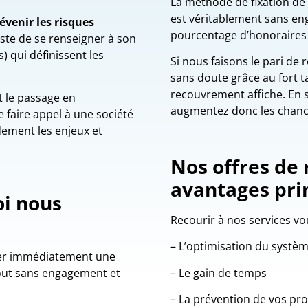
La méthode de fixation de
est véritablement sans en
évenir les risques
pourcentage d’honoraires 
 reste de se renseigner à son
) qui définissent les
Si nous faisons le pari de
sans doute grâce au fort 
recouvrement affiche. En s
et le passage en
augmentez donc les chances
 faire appel à une société
dement les enjeux et
Nos offres de 
avantages pri
oi nous
Recourir à nos services vou
– L’optimisation du systèm
ier immédiatement une
– Le gain de temps
tout sans engagement et
– La prévention de vos pr