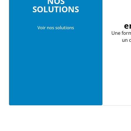
NOS
SOLUTIONS
e
Voir nos solutions
Une for
un o