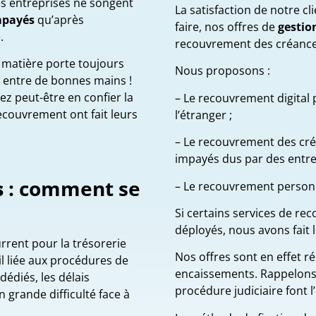
es entreprises ne songent
La satisfaction de notre cli
mpayés
qu’après
faire, nos offres de
gestio
.
recouvrement des créance
a matière porte toujours
Nous proposons :
s entre de bonnes mains !
ez peut-être en confier la
– Le recouvrement digital 
ecouvrement ont fait leurs
l’étranger ;
– Le recouvrement des cré
impayés dus par des entre
s
: comment se
– Le recouvrement personn
Si certains services de r
déployés, nous avons fait 
rent pour la trésorerie
Nos offres sont en effet 
l liée aux procédures de
encaissements. Rappelons t
édiés, les délais
procédure judiciaire font l
 grande difficulté face à