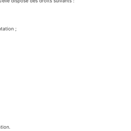
lle dispose des droits suivants :
tation ;
tion.