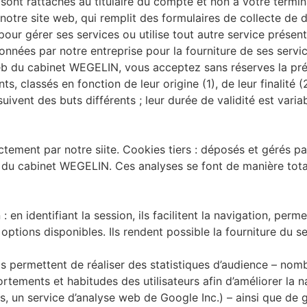
sont rattachés au titulaire du compte et non à votre terminal
te notre site web, qui remplit des formulaires de collecte d
 pour gérer ses services ou utilise tout autre service présen
onnées par notre entreprise pour la fourniture de ses servic
eb du cabinet WEGELIN, vous acceptez sans réserves la prése
ts, classés en fonction de leur origine (1), de leur finalité (
ivent des buts différents ; leur durée de validité est variab
tement par notre siite. Cookies tiers : déposés et gérés pa
ite du cabinet WEGELIN. Ces analyses se font de manière to
en identifiant la session, ils facilitent la navigation, perme
 options disponibles. Ils rendent possible la fourniture du s
ils permettent de réaliser des statistiques d’audience – nom
rtements et habitudes des utilisateurs afin d’améliorer la 
, un service d’analyse web de Google Inc.) – ainsi que de gé